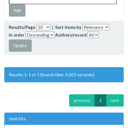
Results/Page
|
Sort items by
In order
Authors/record
Results 1-1 of 1 (Search time: 0.001 seconds).
previous
1
next
Item hits: