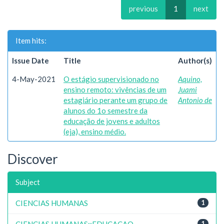
previous
1
next
Item hits:
Issue Date
Title
Author(s)
4-May-2021
O estágio supervisionado no
Aquino,
ensino remoto: vivências de um
Juami
estagiário perante um grupo de
Antonio de
alunos do 1o semestre da
educação de jovens e adultos
(eja), ensino médio.
Discover
Subject
CIENCIAS HUMANAS
1
CIENCIAS HUMANAS::EDUCACAO
1