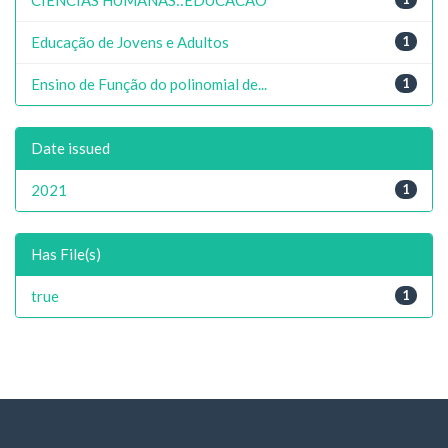
Educação de Jovens e Adultos
1
Ensino de Função do polinomial de...
1
Date issued
2021
1
Has File(s)
true
1