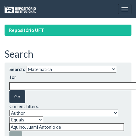
Skip
navigation
Repositório UFT
Search
Search:
for
Current filters: