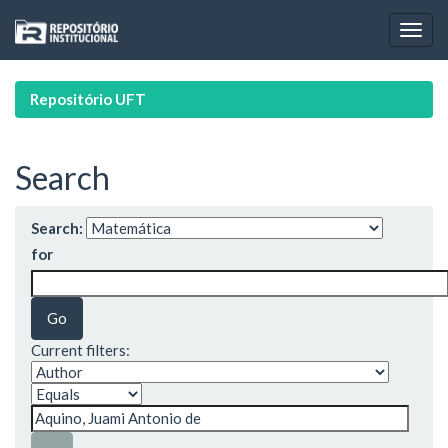
Skip
navigation
Repositório UFT
Search
Search:
for
Current filters: