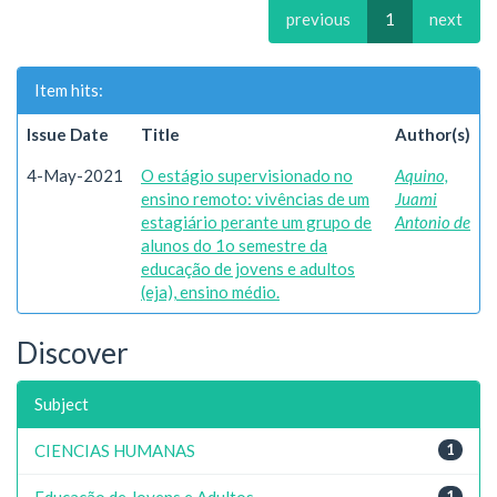
previous
1
next
Item hits:
Issue Date
Title
Author(s)
4-May-2021
O estágio supervisionado no
Aquino,
ensino remoto: vivências de um
Juami
estagiário perante um grupo de
Antonio de
alunos do 1o semestre da
educação de jovens e adultos
(eja), ensino médio.
Discover
Subject
CIENCIAS HUMANAS
1
Educação de Jovens e Adultos
1