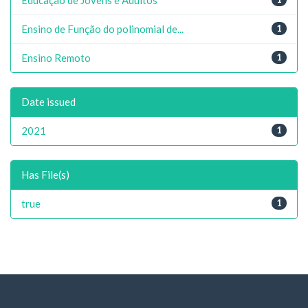
Ensino de Função do polinomial de...
1
Ensino Remoto
1
Date issued
2021
1
Has File(s)
true
1