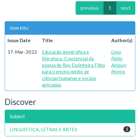
previous
1
next
Item hits:
Issue Date
Title
Author(s)
17-Mar-2022
Educação geográfica e
Lima,
literatura. O potencial da
Pablo
poesia de Ruy Espinheira Filho
Amaury
para o ensino médio de
Pereira
ciências humanas e sociais
aplicadas
Discover
Subject
LINGUISTICA, LETRAS E ARTES
1