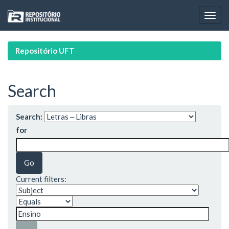
Skip
navigation
Repositório UFT
Search
Search:
for
Current filters: