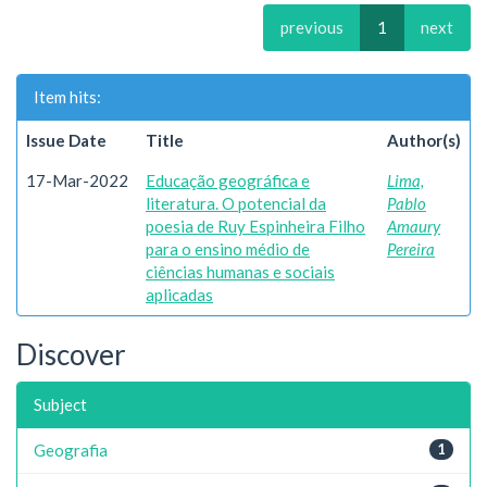
previous
1
next
Item hits:
Issue Date
Title
Author(s)
17-Mar-2022
Educação geográfica e
Lima,
literatura. O potencial da
Pablo
poesia de Ruy Espinheira Filho
Amaury
para o ensino médio de
Pereira
ciências humanas e sociais
aplicadas
Discover
Subject
Geografia
1