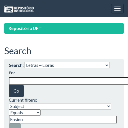
Skip
navigation
Repositório UFT
Search
Search:
for
Current filters: