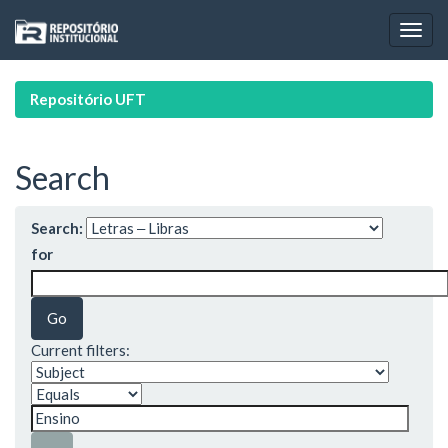
Skip
navigation
Repositório UFT
Search
Search:
for
Current filters: