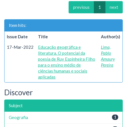
previous
1
next
Item hits:
Issue Date
Title
Author(s)
17-Mar-2022
Educação geográfica e
Lima,
literatura. O potencial da
Pablo
poesia de Ruy Espinheira Filho
Amaury
para o ensino médio de
Pereira
ciências humanas e sociais
aplicadas
Discover
Subject
Geografia
1