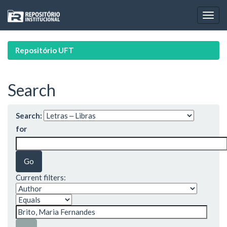
Skip
navigation
Repositório UFT
Search
Search:
for
Current filters: