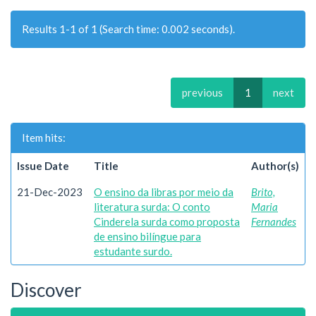
Results 1-1 of 1 (Search time: 0.002 seconds).
previous
1
next
Item hits:
Issue Date
Title
Author(s)
21-Dec-2023
O ensino da libras por meio da
Brito,
literatura surda: O conto
Maria
Cinderela surda como proposta
Fernandes
de ensino bilíngue para
estudante surdo.
Discover