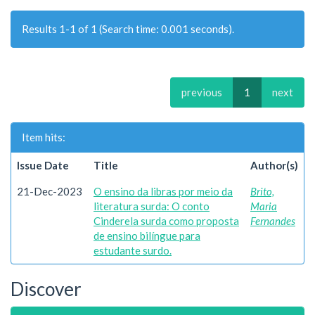
Results 1-1 of 1 (Search time: 0.001 seconds).
previous
1
next
Item hits:
Issue Date
Title
Author(s)
21-Dec-2023
O ensino da libras por meio da
Brito,
literatura surda: O conto
Maria
Cinderela surda como proposta
Fernandes
de ensino bilíngue para
estudante surdo.
Discover