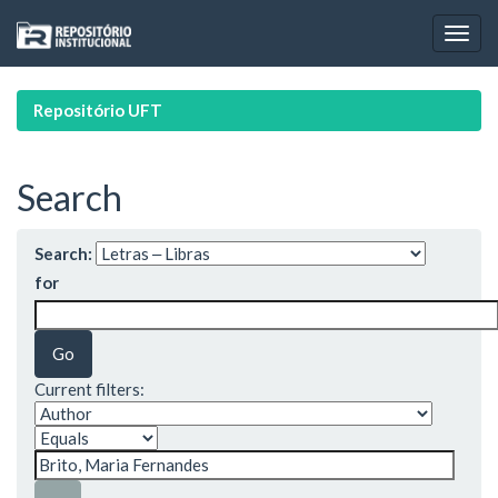
Skip
navigation
Repositório UFT
Search
Search:
for
Current filters: