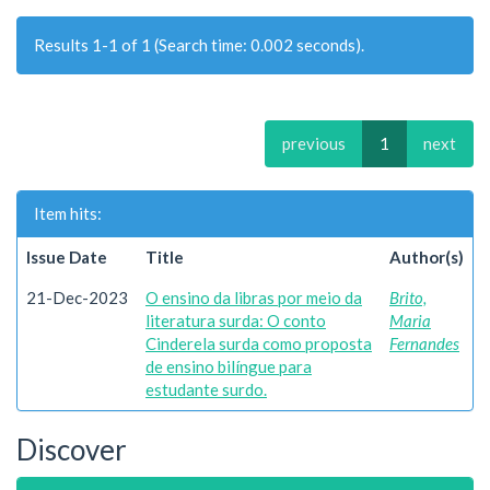
Results 1-1 of 1 (Search time: 0.002 seconds).
previous
1
next
Item hits:
Issue Date
Title
Author(s)
21-Dec-2023
O ensino da libras por meio da
Brito,
literatura surda: O conto
Maria
Cinderela surda como proposta
Fernandes
de ensino bilíngue para
estudante surdo.
Discover