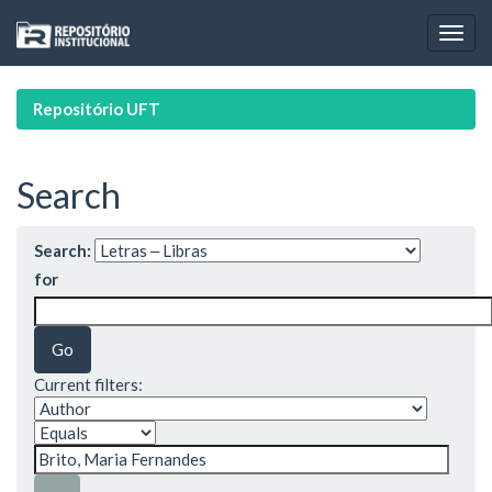
Skip
navigation
Repositório UFT
Search
Search:
for
Current filters: