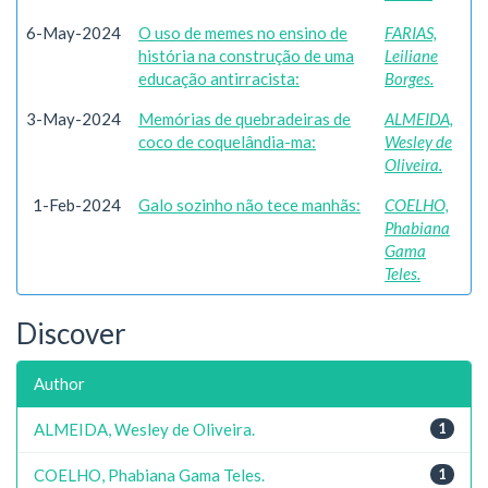
6-May-2024
O uso de memes no ensino de
FARIAS,
história na construção de uma
Leiliane
educação antirracista:
Borges.
3-May-2024
Memórias de quebradeiras de
ALMEIDA,
coco de coquelândia-ma:
Wesley de
Oliveira.
1-Feb-2024
Galo sozinho não tece manhãs:
COELHO,
Phabiana
Gama
Teles.
Discover
Author
ALMEIDA, Wesley de Oliveira.
1
COELHO, Phabiana Gama Teles.
1