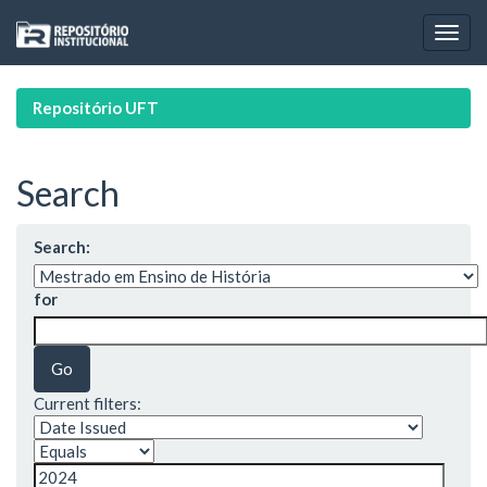
Skip
navigation
Repositório UFT
Search
Search:
for
Current filters: