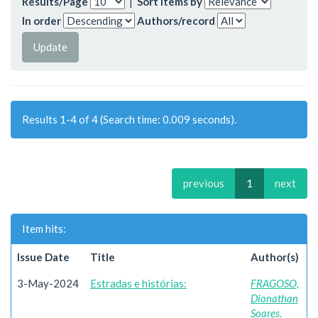
Results/Page
|
Sort items by
In order
Authors/record
Results 1-4 of 4 (Search time: 0.009 seconds).
previous
1
next
Item hits:
Issue Date
Title
Author(s)
3-May-2024
Estradas e histórias:
FRAGOSO,
Dionathan
Soares.