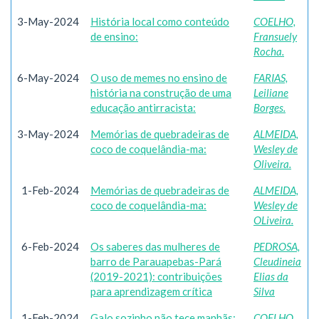
3-May-2024
História local como conteúdo
COELHO,
de ensino:
Fransuely
Rocha.
6-May-2024
O uso de memes no ensino de
FARIAS,
história na construção de uma
Leiliane
educação antirracista:
Borges.
3-May-2024
Memórias de quebradeiras de
ALMEIDA,
coco de coquelândia-ma:
Wesley de
Oliveira.
1-Feb-2024
Memórias de quebradeiras de
ALMEIDA,
coco de coquelândia-ma:
Wesley de
OLiveira.
6-Feb-2024
Os saberes das mulheres de
PEDROSA,
barro de Parauapebas-Pará
Cleudineia
(2019-2021): contribuições
Elias da
para aprendizagem crítica
Silva
1-Feb-2024
Galo sozinho não tece manhãs:
COELHO,