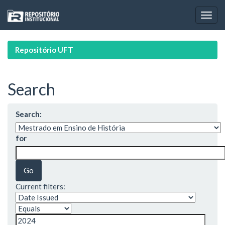
Skip
navigation
Repositório UFT
Search
Search:
for
Current filters: