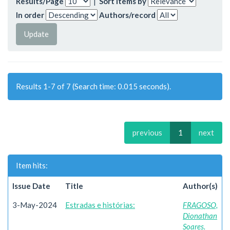
Results/Page
|
Sort items by
In order
Authors/record
Results 1-7 of 7 (Search time: 0.015 seconds).
previous
1
next
Item hits:
Issue Date
Title
Author(s)
3-May-2024
Estradas e histórias:
FRAGOSO,
Dionathan
Soares.