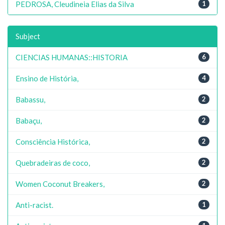
PEDROSA, Cleudineia Elias da Silva
1
Subject
CIENCIAS HUMANAS::HISTORIA
6
Ensino de História,
4
Babassu,
2
Babaçu,
2
Consciência Histórica,
2
Quebradeiras de coco,
2
Women Coconut Breakers,
2
Anti-racist.
1