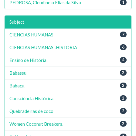
PEDROSA, Cleudineia Elias da Silva
1
Subject
CIENCIAS HUMANAS
7
CIENCIAS HUMANAS::HISTORIA
6
Ensino de História,
4
Babassu,
2
Babaçu,
2
Consciência Histórica,
2
Quebradeiras de coco,
2
Women Coconut Breakers,
2