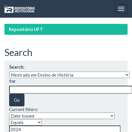
Skip
navigation
Repositório UFT
Search
Search:
for
Current filters: