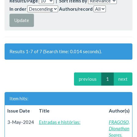
Results/Page
|
Sort items by
In order
Authors/record
Results 1-7 of 7 (Search time: 0.014 seconds).
previous
1
next
Item hits:
Issue Date
Title
Author(s)
3-May-2024
Estradas e histórias:
FRAGOSO,
Dionathan
Soares.