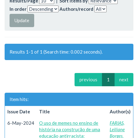
Results/Page
|
Sort items by
In order
Authors/record
Results 1-1 of 1 (Search time: 0.002 seconds).
previous
1
next
Item hits:
Issue Date
Title
Author(s)
6-May-2024
O uso de memes no ensino de
FARIAS,
história na construção de uma
Leiliane
educação antirracista:
Borges.