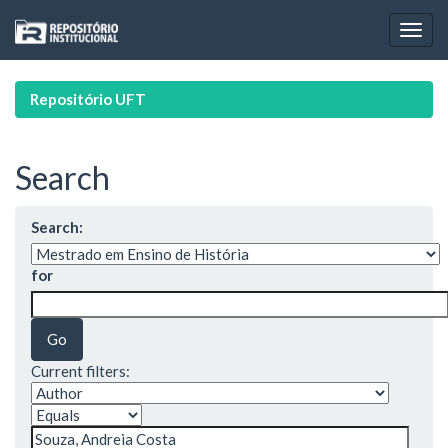
Skip
navigation
Repositório UFT
Search
Search:
for
Current filters: