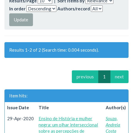
Results/Page
|
Sort items by
In order
Authors/record
Results 1-2 of 2 (Search time: 0.004 seconds).
previous
1
next
Item hits:
Issue Date
Title
Author(s)
29-Apr-2020
Ensino de História e mulher
Souza,
negra: um olhar interseccional
Andreia
sobre as percepções de
Costa