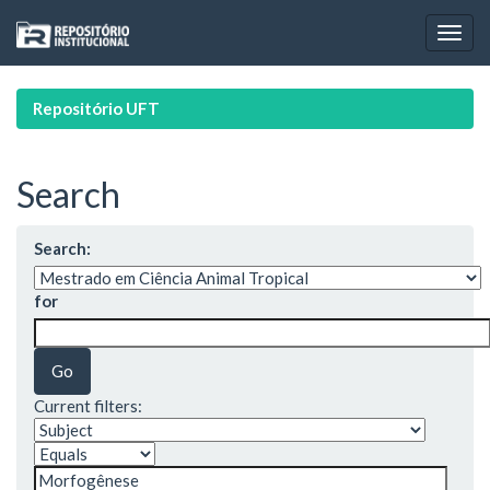
Skip
navigation
Repositório UFT
Search
Search:
for
Current filters: