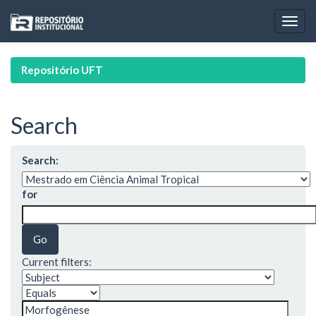
Skip
navigation
Repositório UFT
Search
Search:
for
Current filters: