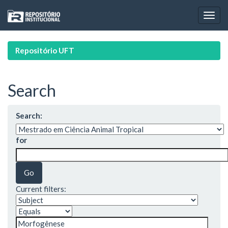
Skip
navigation
Repositório UFT
Search
Search:
for
Current filters: