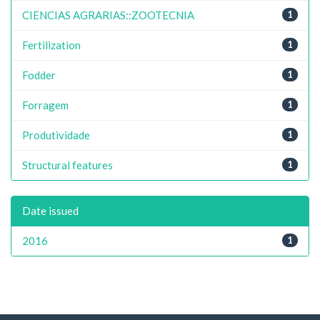
CIENCIAS AGRARIAS::ZOOTECNIA
1
Fertilization
1
Fodder
1
Forragem
1
Produtividade
1
Structural features
1
Date issued
2016
1