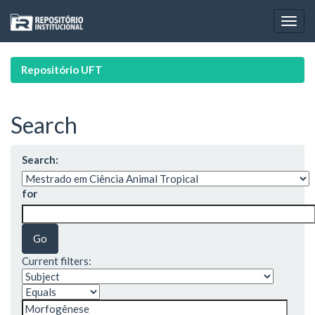
Skip
navigation
Repositório UFT
Search
Search:
for
Current filters: