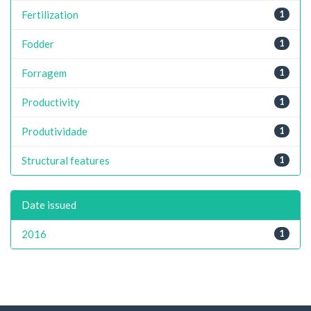
Fertilization
1
Fodder
1
Forragem
1
Productivity
1
Produtividade
1
Structural features
1
Date issued
2016
1