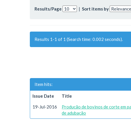
Results/Page
|
Sort items by
Results 1-1 of 1 (Search time: 0.002 seconds).
Item hits:
Issue Date
Title
19-Jul-2016
Produção de bovinos de corte em p
de adubação