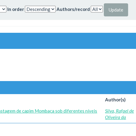
In order
Authors/record
Author(s)
astagem de capim Mombaça sob diferentes níveis
Silva, Rafael de
Oliveira da