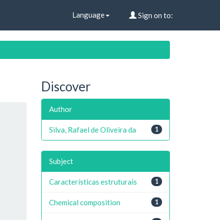
Language
Sign on to:
Discover
Author
Silva, Rafael de Oliveira da
1
Subject
Características estruturais
1
Chemical composition
1