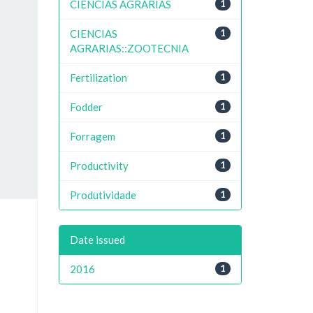
CIENCIAS AGRARIAS
1
CIENCIAS
1
AGRARIAS::ZOOTECNIA
Fertilization
1
Fodder
1
Forragem
1
Productivity
1
Produtividade
1
Date issued
2016
1