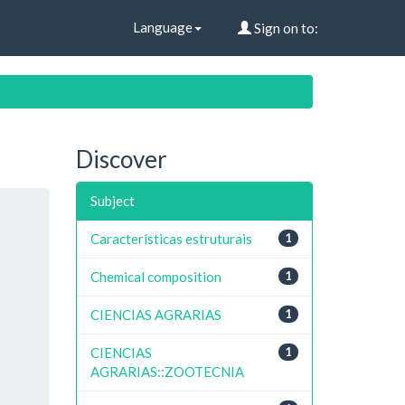
Language
Sign on to:
Discover
Subject
Características estruturais
1
Chemical composition
1
CIENCIAS AGRARIAS
1
CIENCIAS
1
AGRARIAS::ZOOTECNIA