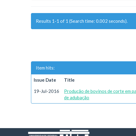
Results 1-1 of 1 (Search time: 0.002 seconds).
Item hits:
Issue Date
Title
19-Jul-2016
Produção de bovinos de corte em p
de adubação