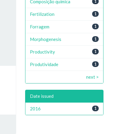
Composição química
1
Fertilization
1
Forragem
1
Morphogenesis
1
Productivity
1
Produtividade
1
next >
Date issued
2016
1