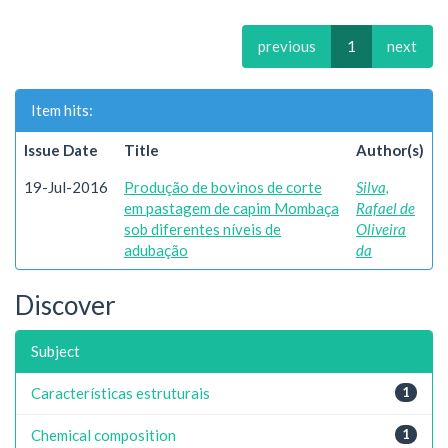
previous
1
next
Item hits:
Issue Date
Title
Author(s)
19-Jul-2016
Produção de bovinos de corte
Silva,
em pastagem de capim Mombaça
Rafael de
sob diferentes níveis de
Oliveira
adubação
da
Discover
Subject
Características estruturais
1
Chemical composition
1