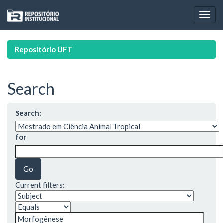
Skip
navigation
Repositório UFT
Search
Search:
for
Current filters: