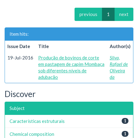
previous
1
next
Item hits:
Issue Date
Title
Author(s)
19-Jul-2016
Produção de bovinos de corte
Silva,
em pastagem de capim Mombaça
Rafael de
sob diferentes níveis de
Oliveira
adubação
da
Discover
Subject
Características estruturais
1
Chemical composition
1