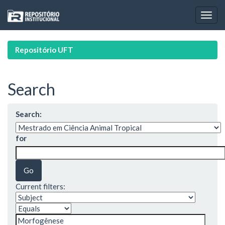
Skip
navigation
Repositório UFT
Search
Search:
for
Current filters: