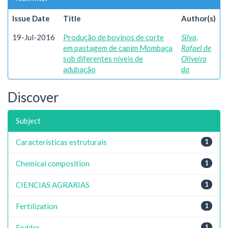
Issue Date
Title
Author(s)
19-Jul-2016
Produção de bovinos de corte
Silva,
em pastagem de capim Mombaça
Rafael de
sob diferentes níveis de
Oliveira
adubação
da
Discover
Subject
Características estruturais
1
Chemical composition
1
CIENCIAS AGRARIAS
1
Fertilization
1
Fodder
1