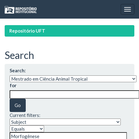
Skip
navigation
Repositório UFT
Search
Search:
for
Current filters: