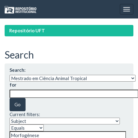
Skip
navigation
Repositório UFT
Search
Search:
for
Current filters: