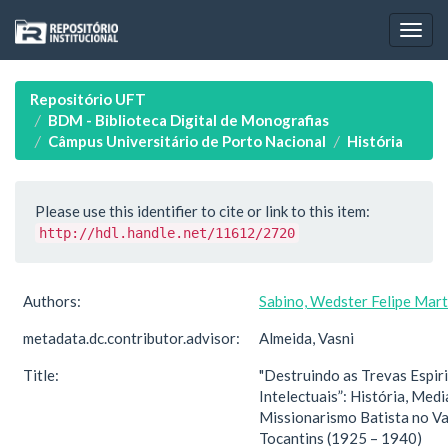
Skip
navigation
Repositório UFT
BDM - Biblioteca Digital de Monografias
Câmpus Universitário de Porto Nacional
História
Please use this identifier to cite or link to this item:
http://hdl.handle.net/11612/2720
Authors:
Sabino, Wedster Felipe Mart
metadata.dc.contributor.advisor:
Almeida, Vasni
Title:
"Destruindo as Trevas Espiri
Intelectuais”: História, Medi
Missionarismo Batista no Va
Tocantins (1925 – 1940)