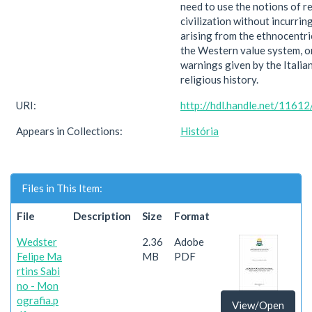
need to use the notions of r
civilization without incurrin
arising from the ethnocentri
the Western value system, o
warnings given by the Italia
religious history.
URI:
http://hdl.handle.net/1161
Appears in Collections:
História
Files in This Item:
File
Description
Size
Format
Wedster
2.36
Adobe
Felipe Ma
MB
PDF
rtins Sabi
no - Mon
ografia.p
View/Open