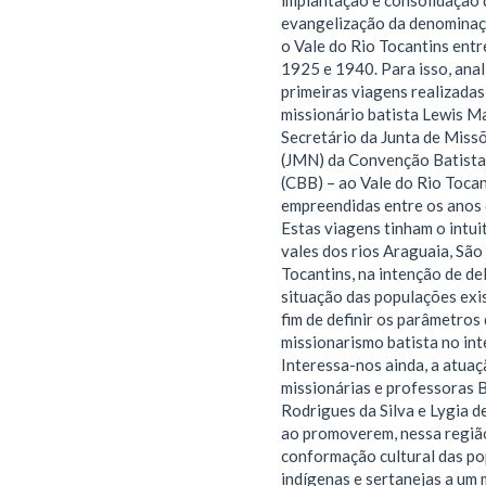
implantação e consolidação 
evangelização da denominaç
o Vale do Rio Tocantins entr
1925 e 1940. Para isso, ana
primeiras viagens realizadas
missionário batista Lewis Ma
Secretário da Junta de Miss
(JMN) da Convenção Batista 
(CBB) – ao Vale do Rio Tocan
empreendidas entre os anos
Estas viagens tinham o intui
vales dos rios Araguaia, São
Tocantins, na intenção de del
situação das populações exis
fim de definir os parâmetros
missionarismo batista no inte
Interessa-nos ainda, a atuaç
missionárias e professoras 
Rodrigues da Silva e Lygia d
ao promoverem, nessa regiã
conformação cultural das p
indígenas e sertanejas a um