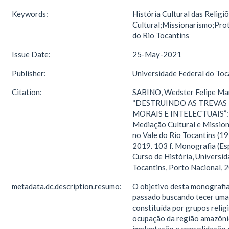
Keywords:
História Cultural das Relig
Cultural;Missionarismo;Pro
do Rio Tocantins
Issue Date:
25-May-2021
Publisher:
Universidade Federal do Toc
Citation:
SABINO, Wedster Felipe Mar
“DESTRUINDO AS TREVAS 
MORAIS E INTELECTUAIS”: H
Mediação Cultural e Mission
no Vale do Rio Tocantins (1
2019. 103 f. Monografia (Esp
Curso de História, Universid
Tocantins, Porto Nacional, 
metadata.dc.description.resumo:
O objetivo desta monografia
passado buscando tecer uma
constituída por grupos relig
ocupação da região amazônic