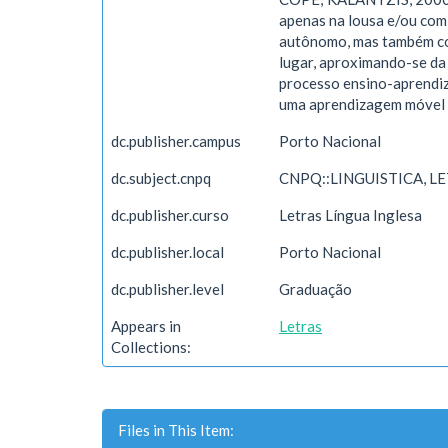
apenas na lousa e/ou com 
autônomo, mas também col
lugar, aproximando-se da
processo ensino-aprendiza
uma aprendizagem móvel 
dc.publisher.campus
Porto Nacional
dc.subject.cnpq
CNPQ::LINGUISTICA, L
dc.publisher.curso
Letras Língua Inglesa
dc.publisher.local
Porto Nacional
dc.publisher.level
Graduação
Appears in
Letras
Collections:
Files in This Item: