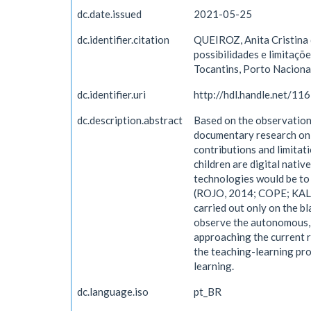
dc.date.issued
2021-05-25
dc.identifier.citation
QUEIROZ, Anita Cristina 
possibilidades e limitaçõ
Tocantins, Porto Naciona
dc.identifier.uri
http://hdl.handle.net/1
dc.description.abstract
Based on the observation
documentary research on t
contributions and limitati
children are digital nati
technologies would be to 
(ROJO, 2014; COPE; KALAN
carried out only on the b
observe the autonomous, b
approaching the current r
the teaching-learning pro
learning.
dc.language.iso
pt_BR