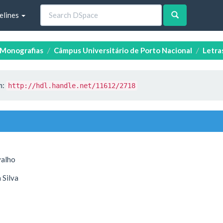
elines
e Monografias
Câmpus Universitário de Porto Nacional
Letra
m:
http://hdl.handle.net/11612/2718
valho
 Silva