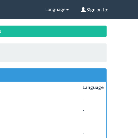
Language
Sign on to:
s
Language
-
-
-
-