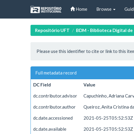
Skip
Home
Browse
Guid
navigation
Repositório UFT
BDM - Biblioteca Digital d
Please use this identifier to cite or link to this ite
Full metadata record
DC Field
Value
dc.contributor.advisor
Capuchinho, Adriana Car
dc.contributor.author
Queiroz, Anita Cristina da
dc.date.accessioned
2021-05-25T05:52:53Z
dc.date.available
2021-05-25T05:52:53Z