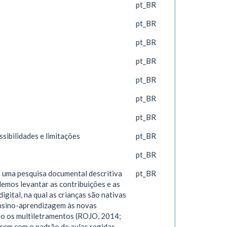
pt_BR
pt_BR
pt_BR
pt_BR
pt_BR
pt_BR
pt_BR
sibilidades e limitações
pt_BR
pt_BR
 uma pesquisa documental descritiva
pt_BR
emos levantar as contribuições e as
igital, na qual as crianças são nativas
 ensino-aprendizagem às novas
do os multiletramentos (ROJO, 2014;
rem com o padrão de aulas regidas