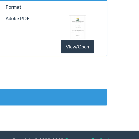
Format
Adobe PDF
View/Open