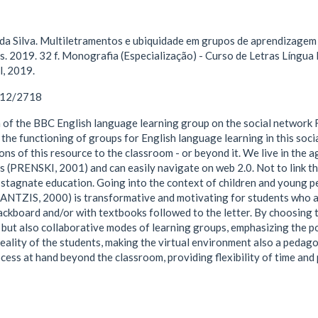
da Silva. Multiletramentos e ubiquidade em grupos de aprendizagem 
es. 2019. 32 f. Monografia (Especialização) - Curso de Letras Língua
l, 2019.
1612/2718
 of the BBC English language learning group on the social network 
he functioning of groups for English language learning in this soci
ons of this resource to the classroom - or beyond it. We live in the 
ves (PRENSKI, 2001) and can easily navigate on web 2.0. Not to link t
stagnate education. Going into the context of children and young p
TZIS, 2000) is transformative and motivating for students who ar
lackboard and/or with textbooks followed to the letter. By choosing
ut also collaborative modes of learning groups, emphasizing the pos
eality of the students, making the virtual environment also a pedago
cess at hand beyond the classroom, providing flexibility of time and 