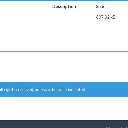
Description
Size
697.82 kB
ll rights reserved, unless otherwise indicated.