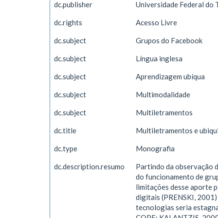
dc.publisher
Universidade Federal do 
dc.rights
Acesso Livre
dc.subject
Grupos do Facebook
dc.subject
Língua inglesa
dc.subject
Aprendizagem ubíqua
dc.subject
Multimodalidade
dc.subject
Multiletramentos
dc.title
Multiletramentos e ubiqu
dc.type
Monografia
dc.description.resumo
Partindo da observação d
do funcionamento de grup
limitações desse aporte p
digitais (PRENSKI, 2001)
tecnologias seria estagn
COPE; KALANTZIS, 2000) é