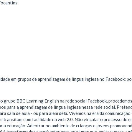
Tocantins
idade em grupos de aprendizagem de língua inglesa no Facebook: pos
o grupo BBC Learning English na rede social Facebook, procedemos
os para a aprendizagem de língua inglesa nessa rede social. Pretend
ara sala de aula - ou para além dela. Vivemos na era da comunicação d
 e transitam com facilidade na web 2.0. Não vincular o processo de
ar a educação. Adentrar no ambiente de crianças e jovens promoven
 transformador e motivador para os alunos que, muitas vezes, sof