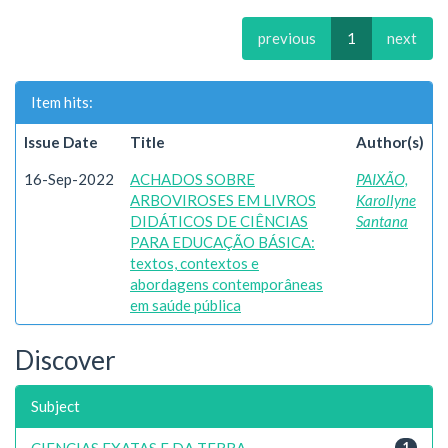
previous
1
next
Item hits:
Issue Date
Title
Author(s)
16-Sep-2022
ACHADOS SOBRE
PAIXÃO,
ARBOVIROSES EM LIVROS
Karollyne
DIDÁTICOS DE CIÊNCIAS
Santana
PARA EDUCAÇÃO BÁSICA:
textos, contextos e
abordagens contemporâneas
em saúde pública
Discover
Subject
CIENCIAS EXATAS E DA TERRA
1