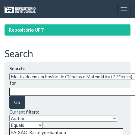
Skip
navigation
Repositório UFT
Search
Search:
for
Current filters: