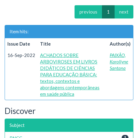
previous
1
next
Item hits:
Issue Date
Title
Author(s)
16-Sep-2022
ACHADOS SOBRE
PAIXÃO,
ARBOVIROSES EM LIVROS
Karollyne
DIDÁTICOS DE CIÊNCIAS
Santana
PARA EDUCAÇÃO BÁSICA:
textos, contextos e
abordagens contemporâneas
em saúde pública
Discover
Subject
BNCC
1