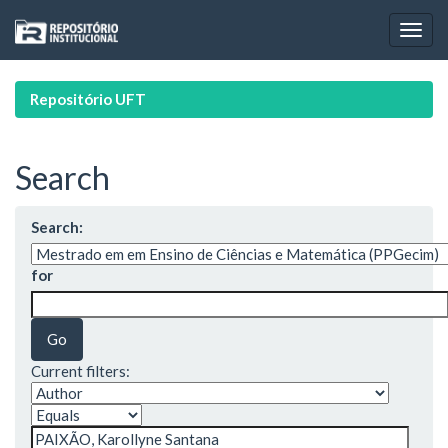
Skip
navigation
Repositório UFT
Search
Search:
for
Current filters: