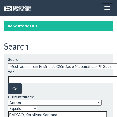
Skip
navigation
Repositório UFT
Search
Search:
for
Current filters: