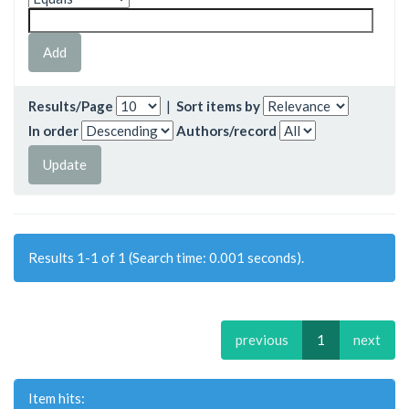
Results/Page
|
Sort items by
In order
Authors/record
Results 1-1 of 1 (Search time: 0.001 seconds).
previous
1
next
Item hits: