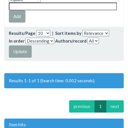
Results/Page
|
Sort items by
In order
Authors/record
Results 1-1 of 1 (Search time: 0.002 seconds).
previous
1
next
Item hits: