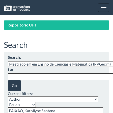
Skip
navigation
Repositório UFT
Search
Search:
for
Current filters: