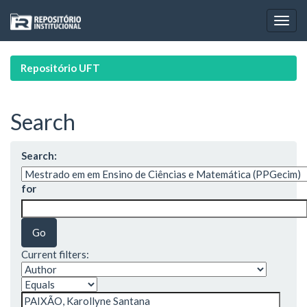
Skip
navigation
Repositório UFT
Search
Search:
for
Current filters: