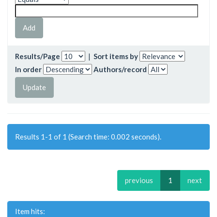
Results/Page
|
Sort items by
In order
Authors/record
Results 1-1 of 1 (Search time: 0.002 seconds).
previous
1
next
Item hits: