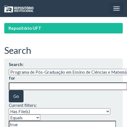
Skip
navigation
Repositório UFT
Search
Search:
for
Current filters: