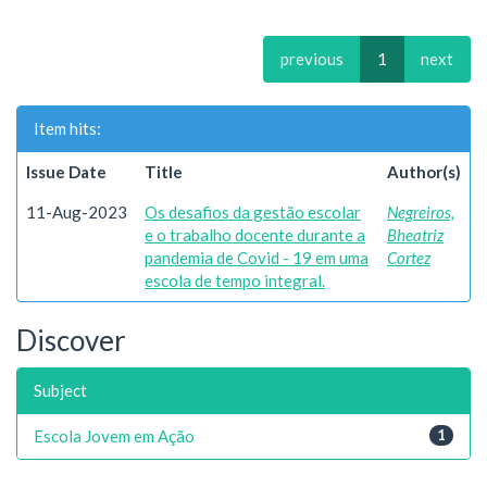
previous
1
next
Item hits:
Issue Date
Title
Author(s)
11-Aug-2023
Os desafios da gestão escolar
Negreiros,
e o trabalho docente durante a
Bheatriz
pandemia de Covid - 19 em uma
Cortez
escola de tempo integral.
Discover
Subject
Escola Jovem em Ação
1