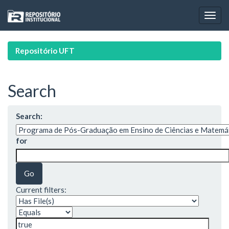
Skip
navigation
Repositório UFT
Search
Search:
for
Current filters: