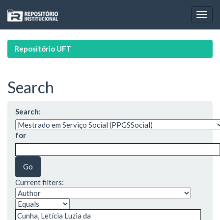
Skip
navigation
Repositório UFT
Search
Search:
for
Current filters: