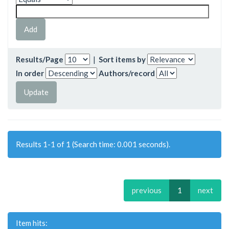
Results/Page
|
Sort items by
In order
Authors/record
Results 1-1 of 1 (Search time: 0.001 seconds).
previous
1
next
Item hits: