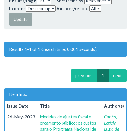
Results/Page
|
Sort items by
In order
Authors/record
Results 1-1 of 1 (Search time: 0.001 seconds).
previous
1
next
Item hits:
Issue Date
Title
Author(s)
26-May-2023
Medidas de ajustes fiscal e
Cunha,
orçamento público: os custos
Letícia
para o Programa Nacional de
Luzia da