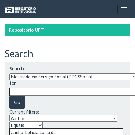
Skip
navigation
Repositório UFT
Search
Search:
for
Current filters: