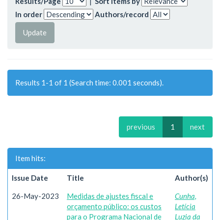
Results/Page
|
Sort items by
In order
Authors/record
Results 1-1 of 1 (Search time: 0.001 seconds).
previous
1
next
Item hits:
Issue Date
Title
Author(s)
26-May-2023
Medidas de ajustes fiscal e
Cunha,
orçamento público: os custos
Letícia
para o Programa Nacional de
Luzia da