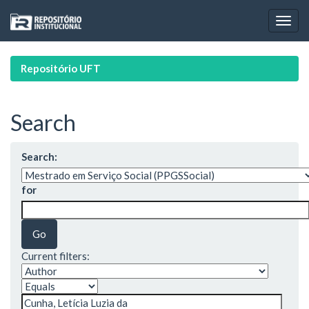
Skip
navigation
Repositório UFT
Search
Search:
for
Current filters: