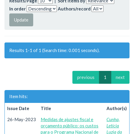
Results/Page
|
Sort items by
In order
Authors/record
Results 1-1 of 1 (Search time: 0.001 seconds).
previous
1
next
Item hits:
Issue Date
Title
Author(s)
26-May-2023
Medidas de ajustes fiscal e
Cunha,
orçamento público: os custos
Letícia
para o Programa Nacional de
Luzia da