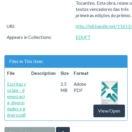
Tocantins. Esta obra, reúne 
textos vencedores das três
primeiras edições do prêmio.
URI:
http://hdl.handle.net/1161
Appears in Collections:
EDUFT
Files in This Item:
File
Description
Size
Format
Escritas s
2.5
Adobe
ociais - d
MB
PDF
emocraci
a, diversi
dades e g
View/Open
ênero.pdf