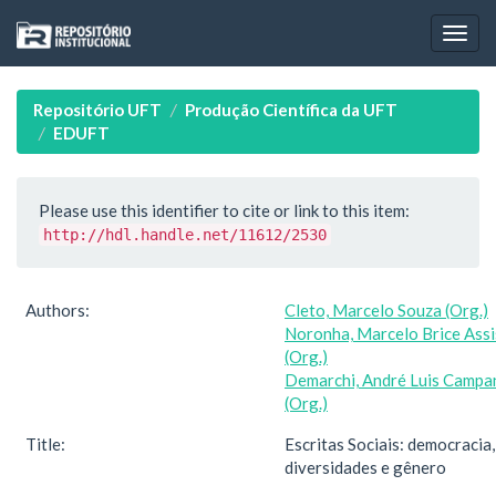
Skip
navigation
Repositório UFT
Produção Científica da UFT
EDUFT
Please use this identifier to cite or link to this item:
http://hdl.handle.net/11612/2530
Authors:
Cleto, Marcelo Souza (Org.)
Noronha, Marcelo Brice Assi
(Org.)
Demarchi, André Luis Campa
(Org.)
Title:
Escritas Sociais: democracia,
diversidades e gênero