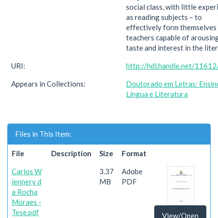
social class, with little expe
as reading subjects – to
effectively form themselves
teachers capable of arousin
taste and interest in the liter
URI:
http://hdl.handle.net/1161
Appears in Collections:
Doutorado em Letras: Ensin
Língua e Literatura
Files in This Item:
File
Description
Size
Format
Carlos W
3.37
Adobe
iennery d
MB
PDF
a Rocha
Moraes -
Tese.pdf
View/Open