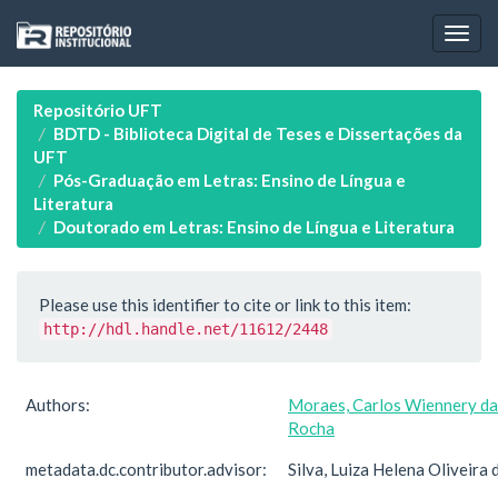
Skip
navigation
Repositório UFT
BDTD - Biblioteca Digital de Teses e Dissertações da
UFT
Pós-Graduação em Letras: Ensino de Língua e
Literatura
Doutorado em Letras: Ensino de Língua e Literatura
Please use this identifier to cite or link to this item:
http://hdl.handle.net/11612/2448
Authors:
Moraes, Carlos Wiennery da
Rocha
metadata.dc.contributor.advisor:
Silva, Luiza Helena Oliveira 