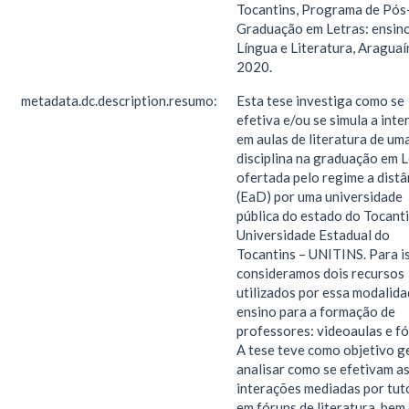
Tocantins, Programa de Pós
Graduação em Letras: ensin
Língua e Literatura, Araguaí
2020.
metadata.dc.description.resumo:
Esta tese investiga como se
efetiva e/ou se simula a int
em aulas de literatura de um
disciplina na graduação em 
ofertada pelo regime a distâ
(EaD) por uma universidade
pública do estado do Tocanti
Universidade Estadual do
Tocantins – UNITINS. Para i
consideramos dois recursos
utilizados por essa modalida
ensino para a formação de
professores: videoaulas e fó
A tese teve como objetivo g
analisar como se efetivam a
interações mediadas por tut
em fóruns de literatura, be