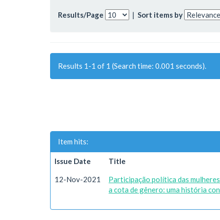
Results/Page
|
Sort items by
Results 1-1 of 1 (Search time: 0.001 seconds).
Item hits:
Issue Date
Title
12-Nov-2021
Participação política das mulheres
a cota de gênero: uma história co