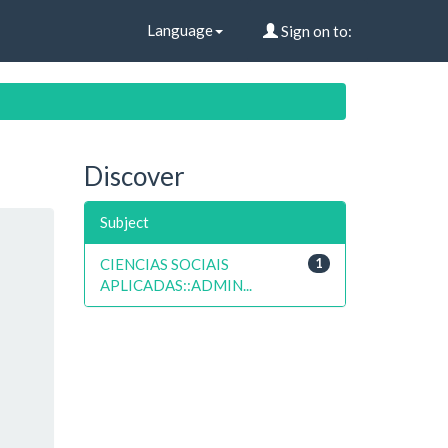
Language
Sign on to:
Discover
Subject
CIENCIAS SOCIAIS
1
APLICADAS::ADMIN...