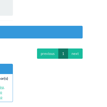
previous
1
next
or(s)
ira,
go
co