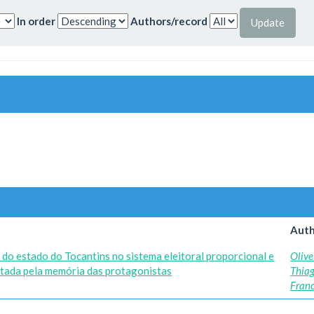
In order
Authors/record
Auth
 do estado do Tocantins no sistema eleitoral proporcional e
Olive
ntada pela memória das protagonistas
Thia
Fran