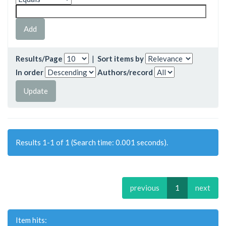
Results/Page
|
Sort items by
In order
Authors/record
Results 1-1 of 1 (Search time: 0.001 seconds).
previous
1
next
Item hits: