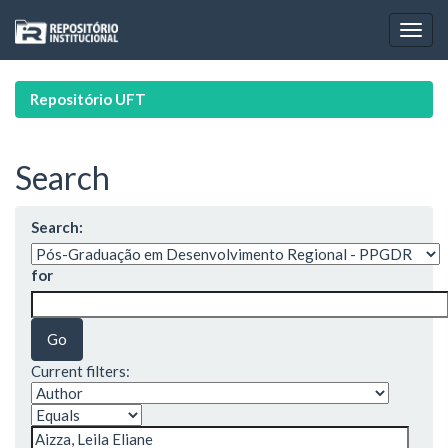
Skip
navigation
Repositório UFT
Search
Search:
for
Current filters: