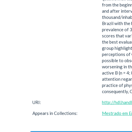
from the beginn
and after inter
thousand/inhabi
Brazil with the
prevalence of 3
scores that var
the best evalua
group highlight
perceptions of 
possible to ob
worsening in th
active B (n = 4;
attention regar
practice of phy
consequently, Q
URI:
http://hdl.han
Appears in Collections:
Mestrado em En