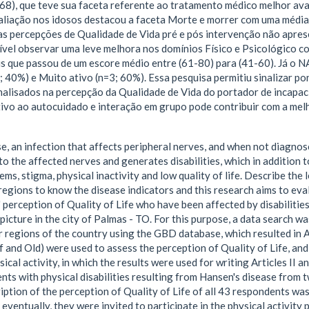
68), que teve sua faceta referente ao tratamento médico melhor ava
aliação nos idosos destacou a faceta Morte e morrer com uma média 
 das percepções de Qualidade de Vida pré e pós intervenção não apre
ível observar uma leve melhora nos domínios Físico e Psicológico c
s que passou de um escore médio entre (61-80) para (41-60). Já o N
; 40%) e Muito ativo (n=3; 60%). Essa pesquisa permitiu sinalizar p
alisados na percepção da Qualidade de Vida do portador de incapacid
tivo ao autocuidado e interação em grupo pode contribuir com a mel
e, an infection that affects peripheral nerves, and when not diagnose
o the affected nerves and generates disabilities, which in addition to
ms, stigma, physical inactivity and low quality of life. Describe the 
regions to know the disease indicators and this research aims to eval
' perception of Quality of Life who have been affected by disabilitie
l picture in the city of Palmas - TO. For this purpose, a data search w
r regions of the country using the GBD database, which resulted in Ar
d Old) were used to assess the perception of Quality of Life, and 
sical activity, in which the results were used for writing Articles II an
nts with physical disabilities resulting from Hansen's disease from 
iption of the perception of Quality of Life of all 43 respondents wa
 eventually, they were invited to participate in the physical activity 