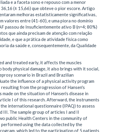
liada e a faceta sono e repouso com a menor
36,16 (± 15,66) que obteve o pior escore. Artigo
sentaram melhoras estatisticamente significativas,
om valores entre (41-60), e uma piora no domínio
AF passou de Insuficientemente ativo B (n=4; 80%)
ontos que ainda precisam de atenção com relação
ade, e que a prática de atividade física como
horia da saúde e, consequentemente, da Qualidade
d and treated early, it affects the muscles
 body physical damage, it also brings with it social,
leprosy scenario in Brazil and Brazilian
uate the influence of a physical activity program
s resulting from the progression of Hansen's
as made on the situation of Hansen's disease in
ticle I of this research. Afterward, the instruments
the international questionnaire (IPAQ) to assess
d III. The sample group of articles I and II
two public Health Centers in the community of
s performed using the data collected by the
program, which led to the participation of 5 patients