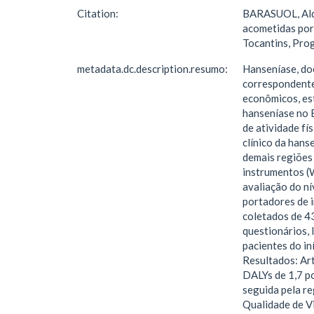
Citation:
BARASUOL, Aldai
acometidas por 
Tocantins, Pro
metadata.dc.description.resumo:
Hanseníase, do
correspondente
econômicos, est
hanseníase no B
de atividade f
clínico da hans
demais regiões 
instrumentos (
avaliação do nív
portadores de 
coletados de 43
questionários, 
pacientes do in
Resultados: Art
DALYs de 1,7 po
seguida pela re
Qualidade de Vi