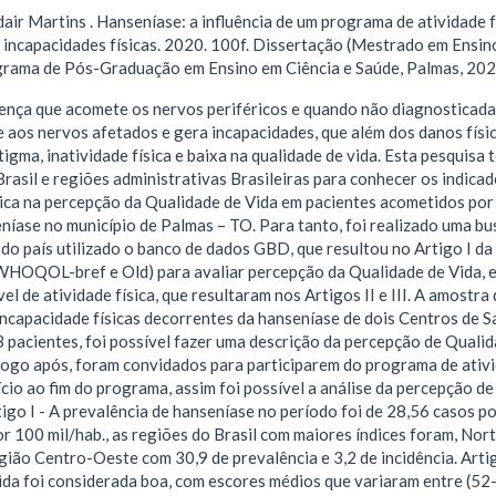
r Martins . Hanseníase: a influência de um programa de atividade f
incapacidades físicas. 2020. 100f. Dissertação (Mestrado em Ensino
grama de Pós-Graduação em Ensino em Ciência e Saúde, Palmas, 202
ença que acomete os nervos periféricos e quando não diagnosticada
 aos nervos afetados e gera incapacidades, que além dos danos físi
igma, inatividade física e baixa na qualidade de vida. Esta pesquisa
rasil e regiões administrativas Brasileiras para conhecer os indica
ísica na percepção da Qualidade de Vida em pacientes acometidos po
eníase no município de Palmas – TO. Para tanto, foi realizado uma bu
do país utilizado o banco de dados GBD, que resultou no Artigo I da
WHOQOL-bref e Old) para avaliar percepção da Qualidade de Vida, e 
el de atividade física, que resultaram nos Artigos II e III. A amostra
incapacidade físicas decorrentes da hanseníase de dois Centros de
 pacientes, foi possível fazer uma descrição da percepção de Quali
logo após, foram convidados para participarem do programa de ativid
ício ao fim do programa, assim foi possível a análise da percepção d
igo I - A prevalência de hanseníase no período foi de 28,56 casos po
r 100 mil/hab., as regiões do Brasil com maiores índices foram, Nort
gião Centro-Oeste com 30,9 de prevalência e 3,2 de incidência. Artig
da foi considerada boa, com escores médios que variaram entre (52