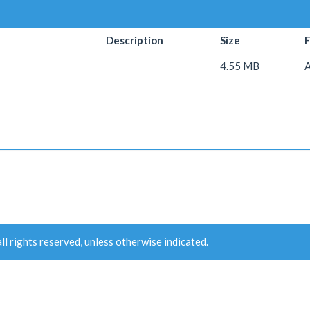
Description
Size
4.55 MB
ll rights reserved, unless otherwise indicated.