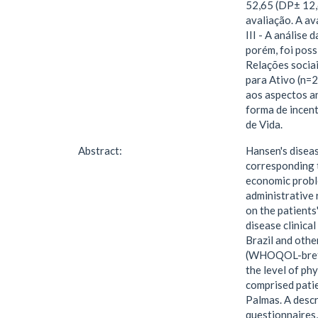
52,65 (DP± 12,
avaliação. A av
III - A análise
porém, foi poss
Relações sociai
para Ativo (n=2
aos aspectos an
forma de incen
de Vida.
Abstract:
Hansen's diseas
corresponding t
economic proble
administrative 
on the patients
disease clinica
Brazil and othe
(WHOQOL-bref an
the level of phy
comprised patie
Palmas. A descr
questionnaires,