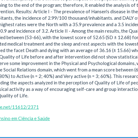
ing to the end of the program; therefore, it enabled the analysis of 
vention. Results: Article I - The prevalence of Hansen's disease in t
tants, the incidence of 2.99/100 thousand/inhabitants. and DALY of
 highest rates were the North with a 35.9 prevalence and a 3.5 incid
0.9 and incidence of 3.2. Article II - Among the main results, the Qu
ied between (53-66), with the lowest score of 52.65 (SD ± 12.68) for
ted medical treatment and the sleep and rest aspects with the lowes
ed the facet Death and dying with an average of 36.16 (± 15.66) who 
Quality of Life before and after intervention did not show statistica
serve some improvement in the Physical and Psychological domains, 
e Social Relations domain, which went from a mean score between (6
 80%) to Active (n = 2; 40%) and Very active (n = 3; 60%). This researc
ding the aspects analyzed in the perception of Quality of Life of peop
sical activity as a way of encouraging self-care and group interacti
uality of Life.
dle.net/11612/2371
sino em Ciência e Saúde