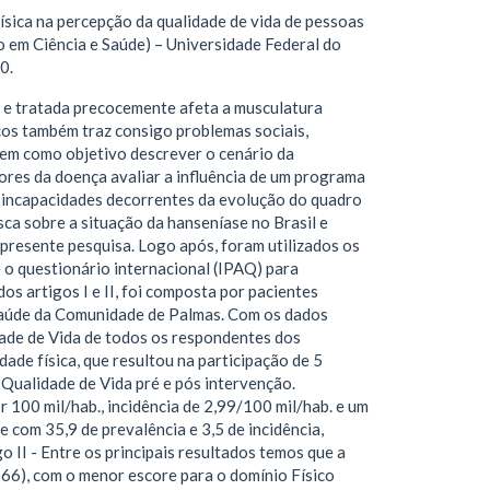
ísica na percepção da qualidade de vida de pessoas
 em Ciência e Saúde) – Universidade Federal do
0.
 e tratada precocemente afeta a musculatura
cos também traz consigo problemas sociais,
 tem como objetivo descrever o cenário da
dores da doença avaliar a influência de um programa
r incapacidades decorrentes da evolução do quadro
sca sobre a situação da hanseníase no Brasil e
 presente pesquisa. Logo após, foram utilizados os
o questionário internacional (IPAQ) para
 dos artigos I e II, foi composta por pacientes
 Saúde da Comunidade de Palmas. Com os dados
dade de Vida de todos os respondentes dos
ade física, que resultou na participação de 5
e Qualidade de Vida pré e pós intervenção.
r 100 mil/hab., incidência de 2,99/100 mil/hab. e um
e com 35,9 de prevalência e 3,5 de incidência,
o II - Entre os principais resultados temos que a
-66), com o menor escore para o domínio Físico