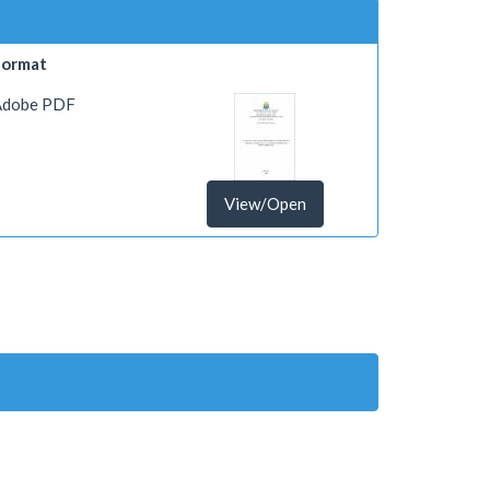
Format
Adobe PDF
View/Open