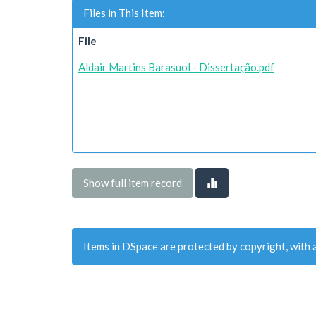
Files in This Item:
File
Aldair Martins Barasuol - Dissertação.pdf
Show full item record
Items in DSpace are protected by copyright, with a