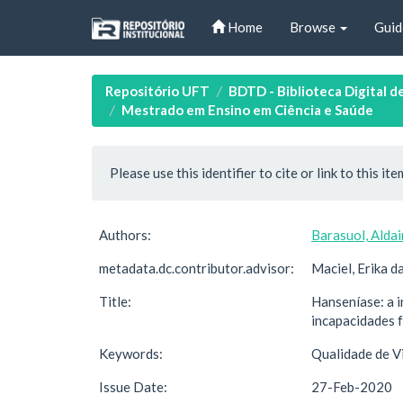
Skip
Home
Browse
Guid
navigation
Repositório UFT
BDTD - Biblioteca Digital d
Mestrado em Ensino em Ciência e Saúde
Please use this identifier to cite or link to this ite
Authors:
Barasuol, Aldai
metadata.dc.contributor.advisor:
Maciel, Erika da
Title:
Hanseníase: a i
incapacidades f
Keywords:
Qualidade de Vi
Issue Date:
27-Feb-2020