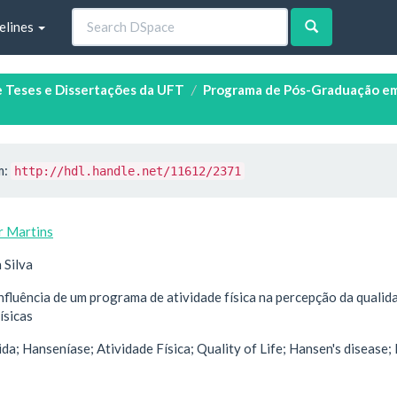
elines
e Teses e Dissertações da UFT
Programa de Pós-Graduação em
m:
http://hdl.handle.net/11612/2371
r Martins
 Silva
nfluência de um programa de atividade física na percepção da quali
ísicas
da; Hanseníase; Atividade Física; Quality of Life; Hansen's disease; 