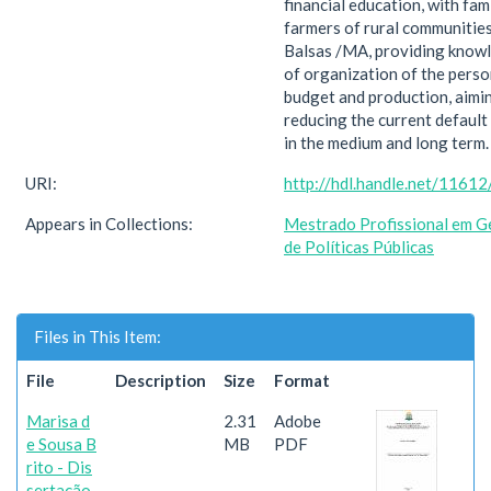
financial education, with fam
farmers of rural communities
Balsas /MA, providing know
of organization of the perso
budget and production, aimi
reducing the current default 
in the medium and long term.
URI:
http://hdl.handle.net/1161
Appears in Collections:
Mestrado Profissional em G
de Políticas Públicas
Files in This Item:
File
Description
Size
Format
Marisa d
2.31
Adobe
e Sousa B
MB
PDF
rito - Dis
sertação.