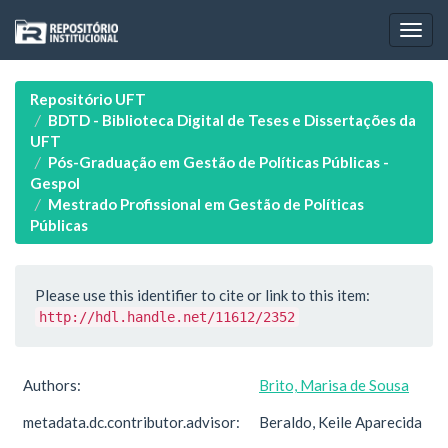
Skip
navigation
Repositório UFT
BDTD - Biblioteca Digital de Teses e Dissertações da
UFT
Pós-Graduação em Gestão de Políticas Públicas -
Gespol
Mestrado Profissional em Gestão de Políticas
Públicas
Please use this identifier to cite or link to this item:
http://hdl.handle.net/11612/2352
Authors:
Brito, Marisa de Sousa
metadata.dc.contributor.advisor:
Beraldo, Keile Aparecida