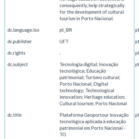
consequently, help strategically
for the development of cultural
tourism in Porto Nacional.
dc.language.iso
pt_BR
p
dc.publisher
UFT
p
dc.rights
.
p
dc.subject
Tecnologia digital; Inovação
p
tecnológica; Educação
patrimonial; Turismo cultural;
Porto Nacional; Digital
technology; Technological
innovation; Heritage education;
Cultural tourism; Porto Nacional
dc.title
Plataforma Geoportour inovação
p
tecnológica aplicada à educação
patrimonial em Porto Nacional -
TO