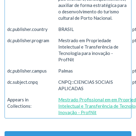
auxiliar de forma estratégica para
o desenvolvimento do turismo
cultural de Porto Nacional.
dc.publisher.country
BRASIL
p
dc.publisher.program
Mestrado em Propriedade
p
Intelectual e Transferência de
Tecnologia para inovação -
ProfNit
dc.publisher.campus
Palmas
p
dc.subject.cnpq
CNPQ::CIENCIAS SOCIAIS
p
APLICADAS
Appears in
Mestrado Profissional em em Proprie
Collections:
Intelectual e Transferência de Tecnolo
Inovação - ProfNit