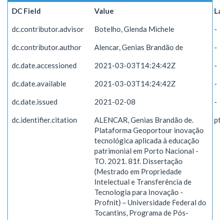
DC Field
Value
L
dc.contributor.advisor
Botelho, Glenda Michele
-
dc.contributor.author
Alencar, Genias Brandão de
-
dc.date.accessioned
2021-03-03T14:24:42Z
-
dc.date.available
2021-03-03T14:24:42Z
-
dc.date.issued
2021-02-08
-
dc.identifier.citation
ALENCAR, Genias Brandão de.
p
Plataforma Geoportour inovação
tecnológica aplicada à educação
patrimonial em Porto Nacional -
TO. 2021. 81f. Dissertação
(Mestrado em Propriedade
Intelectual e Transferência de
Tecnologia para Inovação -
Profnit) – Universidade Federal do
Tocantins, Programa de Pós-