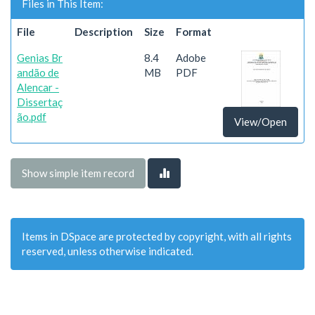
Files in This Item:
File
Description
Size
Format
Genias Br
8.4
Adobe
andão de
MB
PDF
Alencar -
Dissertaç
ão.pdf
View/Open
Show simple item record
Items in DSpace are protected by copyright, with all rights
reserved, unless otherwise indicated.