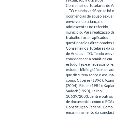
sexual, sob a ótica dos
Conselheiros Tutelares de A
– TO e ainda verificar se há 
ocorrências de abuso sexual
envolvendo crianças e
adolescentes no referido
município. Para realização d
trabalho foram aplicados
questionários direcionados 
Conselheiros Tutelares da c
de Arraias – TO. Tendo em vi
compreender a temática em
estudo, fez-se necessário re
estudos bibliográficos de au
que discutem sobre o assunt
como: Cáceres (1996); Azam
(2004); Biklen (1982); Kapla
Sadock (1990), Lei no
10639/2003, dentre outros
de documentos como o ECA 
Constituição Federal. Como
encaminhamento da conclus