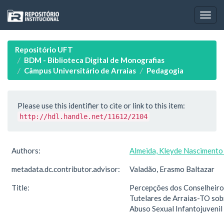
Skip
navigation
Repositório UFT
BDM - Biblioteca Digital de Monografias
Câmpus Universitário de Arraias
Pedagogia
Please use this identifier to cite or link to this item:
http://hdl.handle.net/11612/2104
Authors:
Almeida, Kleyde Nascimento
metadata.dc.contributor.advisor:
Valadão, Erasmo Baltazar
Title:
Percepções dos Conselheiro
Tutelares de Arraias-TO sob
Abuso Sexual Infantojuvenil