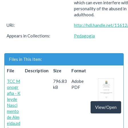
which can even interfere wit
personality of the abused in
adulthood.
URI:
http://hdl.handle.net/1161
Appears in Collections:
Pedagogia
Files in This Item:
File
Description
Size
Format
TCC M
796.83
Adobe
onogr
kB
PDF
afia - K
leyde
Nasci
View/Open
mento
de Alm
eida.pd