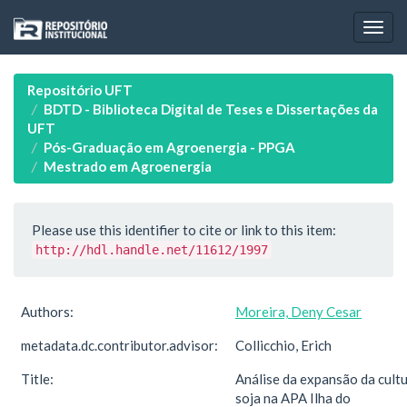
Skip
navigation
Repositório UFT
BDTD - Biblioteca Digital de Teses e Dissertações da
UFT
Pós-Graduação em Agroenergia - PPGA
Mestrado em Agroenergia
Please use this identifier to cite or link to this item:
http://hdl.handle.net/11612/1997
Authors:
Moreira, Deny Cesar
metadata.dc.contributor.advisor:
Collicchio, Erich
Title:
Análise da expansão da cult
soja na APA Ilha do