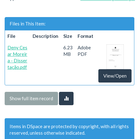
Files in This Item:
File
Description
Size
Format
Deny Ces
6.23
Adobe
ar Moreir
MB
PDF
a - Disser
tação.pdf
View/Open
Show full item record
Items in DSpace are protected by copyright, with all rights
reserved, unless otherwise indicated.