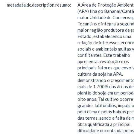
metadata.dc.description.resumo:
A Área de Proteção Ambient
(APA) Ilha do Bananal/Cantã
maior Unidade de Conservaç
Tocantins e integra a segun
maior região produtora de s
Estado, estabelecendo uma
relação de interesses econô
sociais e ambientais muitas 
conflitantes. Este trabalho
apresenta a evolução e os
principais fatores que envol
cultura da soja na APA,
demonstrando o cresciment
mais de 1.700% das áreas de
plantio de soja em um períod
oito anos. Tal cultivo ocorre
grandes latifúndios, impuls
pelo clima e pelos baixos pr
das terras, sendo a falta de 
obra qualificada a principal
dificuldade encontrada pelo