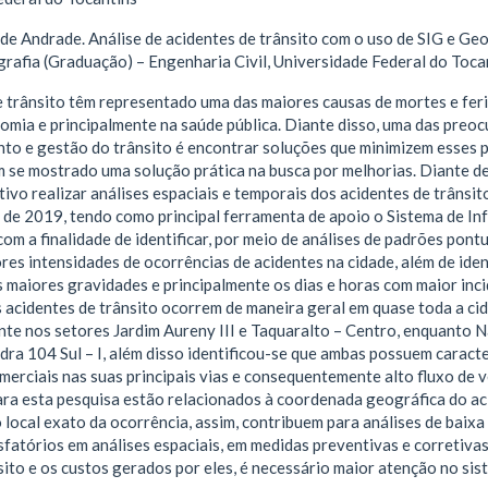
e Andrade. Análise de acidentes de trânsito com o uso de SIG e Geo
rafia (Graduação) – Engenharia Civil, Universidade Federal do Toca
e trânsito têm representado uma das maiores causas de mortes e fer
omia e principalmente na saúde pública. Diante disso, uma das pre
nto e gestão do trânsito é encontrar soluções que minimizem esses 
m se mostrado uma solução prática na busca por melhorias. Diante d
ivo realizar análises espaciais e temporais dos acidentes de trânsi
o de 2019, tendo como principal ferramenta de apoio o Sistema de I
com a finalidade de identificar, por meio de análises de padrões pon
res intensidades de ocorrências de acidentes na cidade, além de ide
 maiores gravidades e principalmente os dias e horas com maior incid
acidentes de trânsito ocorrem de maneira geral em quase toda a cid
te nos setores Jardim Aureny III e Taquaralto – Centro, enquanto Na
dra 104 Sul – I, além disso identificou-se que ambas possuem carac
erciais nas suas principais vias e consequentemente alto fluxo de 
ara esta pesquisa estão relacionados à coordenada geográfica do ac
 local exato da ocorrência, assim, contribuem para análises de baixa
sfatórios em análises espaciais, em medidas preventivas e corretiva
sito e os custos gerados por eles, é necessário maior atenção no s