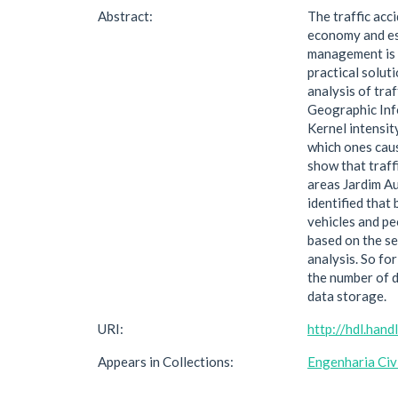
Abstract:
The traffic acc
economy and esp
management is t
practical solut
analysis of tra
Geographic Info
Kernel intensit
which ones caus
show that traffi
areas Jardim Aur
identified that
vehicles and pe
based on the se
analysis. So fo
the number of d
data storage.
URI:
http://hdl.han
Appears in Collections:
Engenharia Civ