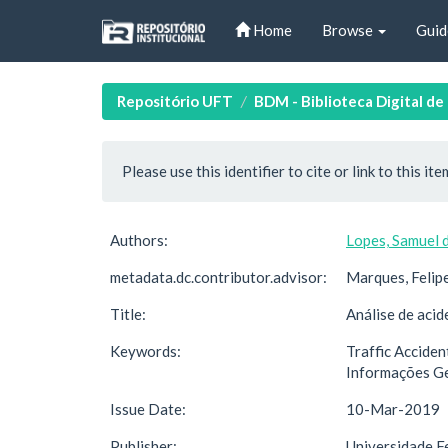
Skip
Home
Browse
Guid
navigation
Repositório UFT
BDM - Biblioteca Digital d
Please use this identifier to cite or link to this ite
Authors:
Lopes, Samuel 
metadata.dc.contributor.advisor:
Marques, Felip
Title:
Análise de acid
Keywords:
Traffic Acciden
Informações Geo
Issue Date:
10-Mar-2019
Publisher:
Universidade F