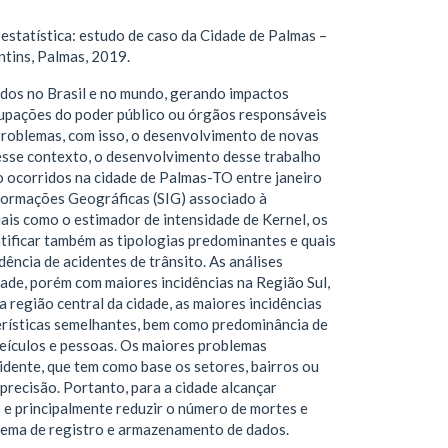
estatística: estudo de caso da Cidade de Palmas –
ntins, Palmas, 2019.
idos no Brasil e no mundo, gerando impactos
ocupações do poder público ou órgãos responsáveis
problemas, com isso, o desenvolvimento de novas
esse contexto, o desenvolvimento desse trabalho
to ocorridos na cidade de Palmas-TO entre janeiro
nformações Geográficas (SIG) associado à
tuais como o estimador de intensidade de Kernel, os
ntificar também as tipologias predominantes e quais
ência de acidentes de trânsito. As análises
ade, porém com maiores incidências na Região Sul,
 região central da cidade, as maiores incidências
terísticas semelhantes, bem como predominância de
veículos e pessoas. Os maiores problemas
idente, que tem como base os setores, bairros ou
 precisão. Portanto, para a cidade alcançar
s e principalmente reduzir o número de mortes e
istema de registro e armazenamento de dados.