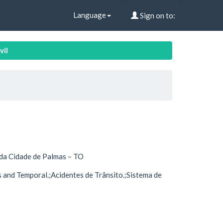
Language
Sign on to:
vil
o da Cidade de Palmas – TO
s and Temporal.;Acidentes de Trânsito.;Sistema de