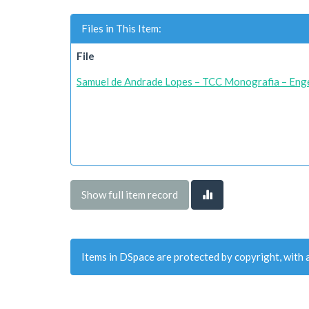
Files in This Item:
File
Samuel de Andrade Lopes – TCC Monografia – Engen
Show full item record
Items in DSpace are protected by copyright, with a