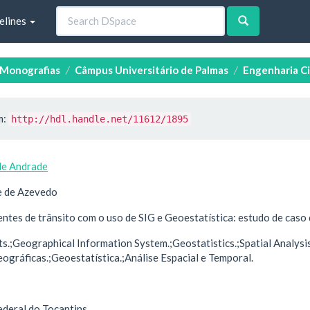
elines
e Monografias
Câmpus Universitário de Palmas
Engenharia Ci
m:
http://hdl.handle.net/11612/1895
de Andrade
e de Azevedo
entes de trânsito com o uso de SIG e Geoestatística: estudo de cas
ts.;Geographical Information System.;Geostatistics.;Spatial Analysi
gráficas.;Geoestatística.;Análise Espacial e Temporal.
ederal do Tocantins