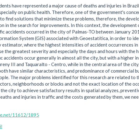
idents have represented a major cause of deaths and injuries in Braz
ecially on public health. Therefore, one of the government's concer
o find solutions that minimize these problems, therefore, the deve
ion in the search for improvements. In this context, the development
ffic accidents occurred in the city of Palmas-TO between January 20
rmation System (GIS) associated with Geoestatítica, in order to iden
y estimator, where the highest intensities of accident occurrences in 
e the greatest severity and especially the days and hours with the h
c accidents occur generally in almost all the city, but with a higher i
eny III and Taquaralto - Centro, while in the central area of the city,
 both have similar characteristics, and predominance of commercial b
ople. The major problems identified for this research are related to 
ctors, neighborhoods or blocks and not the exact location of the occ
r the city to achieve satisfactory results in spatial analyzes, preven
eaths and injuries in traffic and the costs generated by them, we ne
dle.net/11612/1895
il