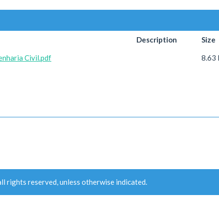
Description
Size
haria Civil.pdf
8.63
ll rights reserved, unless otherwise indicated.