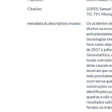
Citation:
LOPES, Samuel d
TO. 79 f. Monog
metadata.dc.description.resumo:
Os acidentes d
diretos na econ
pelo planejame
tecnologias te
teve como objet
de 2017 e julh
Geoestatítica, 
locais com maio
delas causam as
mostram que os 
mais precisamen
ocorrem na qua
construções com
identificados p
quadras e não o
resultados sati
feridos no trân