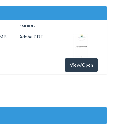
Format
 MB
Adobe PDF
View/Open