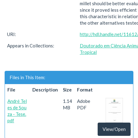
millet should be better evalu
since it proved less efficient
this characteristic in relatio
the other alternatives tested
URI:
http://hdl.handle.net/1161
Appears in Collections:
Doutorado em Ciência Anim
Tropical
Files in This Item:
File
Description
Size
Format
André Tel
1.14
Adobe
es de Sou
MB
PDF
za - Tese.
pdf
View/Open