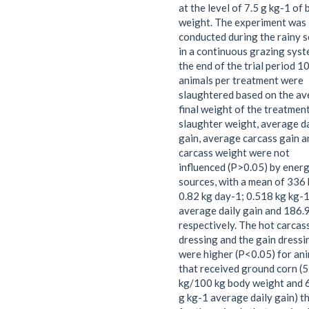
at the level of 7.5 g kg-1 of
weight. The experiment was
conducted during the rainy 
in a continuous grazing syst
the end of the trial period 1
animals per treatment were
slaughtered based on the a
final weight of the treatmen
slaughter weight, average da
gain, average carcass gain a
carcass weight were not
influenced (P>0.05) by ener
sources, with a mean of 336 
0.82 kg day-1; 0.518 kg kg-
average daily gain and 186.9
respectively. The hot carcas
dressing and the gain dressi
were higher (P<0.05) for an
that received ground corn (5
kg/100 kg body weight and 
g kg-1 average daily gain) t