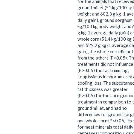
for the animals that receive
ground millet (51 kg/100 kg
weight and 602.3 g kg-1 av
daily gain), ground sorghum 
kg/100 kg body weight and 
g kg-1 average daily gain) a
whole corn (51.4 kg/100 kg
and 629.2 g kg-1 average da
gain), the whole corn did not
from the others (P>0.05). T
treatments did not influence
(P>0.05) the fat trimming,
Longissimus lumborum area 
cooling loss. The subcutane
fat thickness was greater
(P>0.05) for the corn groun
treatment in comparison to 
ground millet, and had no
differences for ground sor
and whole corn (P<0.05). Ex
for meat minerals total daily
centesimal composition, car