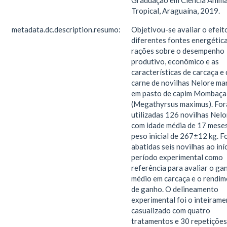
Graduação em Ciência Anima
Tropical, Araguaína, 2019.
metadata.dc.description.resumo:
Objetivou-se avaliar o efeit
diferentes fontes energétic
rações sobre o desempenho
produtivo, econômico e as
características de carcaça e 
carne de novilhas Nelore ma
em pasto de capim Mombaça
(Megathyrsus maximus). Fo
utilizadas 126 novilhas Nelo
com idade média de 17 meses
peso inicial de 267±12 kg. 
abatidas seis novilhas ao iní
período experimental como
referência para avaliar o ga
médio em carcaça e o rendi
de ganho. O delineamento
experimental foi o inteirame
casualizado com quatro
tratamentos e 30 repetições