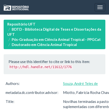
Skip
navigation
Repositório UFT
BDTD - Biblioteca Digital de Teses e Dissertações da
UFT
Pós-Graduação em Ciência Animal Tropical - PPGCat
Doutorado em Ciência Animal Tropical
Please use this identifier to cite or link to this item:
http://hdl.handle.net/11612/1776
Authors:
Souza, André Teles de
metadata.dc.contributor.advisor:
Miotto, Fabrícia Rocha Cha
Title:
Novilhas terminadas a pasto
suplementadas com diferent