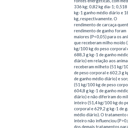
fontes energéticas, com méd
336 kg; 0,82 kg dia-1; 0,518
kg-1 ganho médio diário e 1
kg, respectivamente. O
rendimento de carcaça quent
rendimento de ganho foram
maiores (P<0,05) para os an
que receberam milho moído (
kg/100 kg do peso corporal 
688,3 g kg-1 de ganho médi
diário) em relação aos anima
receberam milheto (51 kg/1
de peso corporal e 602,3 g 
de ganho médio diário) e so
(51 kg/100 kg de peso corpo
604,8 g kg-1 de ganho médi
diário) e não diferiram do mi
inteiro (51,4 kg/100 kg do p
corporal e 629,2 g kg-1 de 
médio diário). O tratamento
inteiro não influenciou (P>0
dos demais tratamentos para