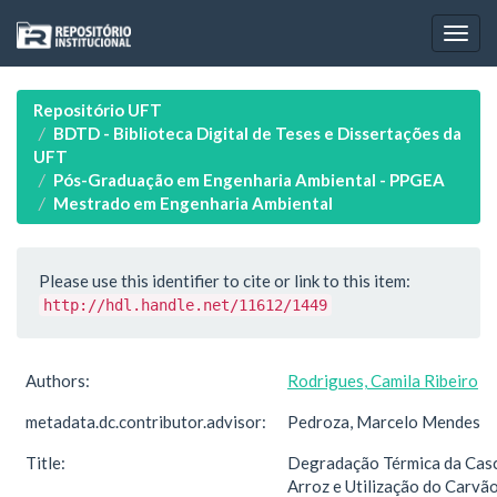
Skip
navigation
Repositório UFT
BDTD - Biblioteca Digital de Teses e Dissertações da
UFT
Pós-Graduação em Engenharia Ambiental - PPGEA
Mestrado em Engenharia Ambiental
Please use this identifier to cite or link to this item:
http://hdl.handle.net/11612/1449
Authors:
Rodrigues, Camila Ribeiro
metadata.dc.contributor.advisor:
Pedroza, Marcelo Mendes
Title:
Degradação Térmica da Cas
Arroz e Utilização do Carvã