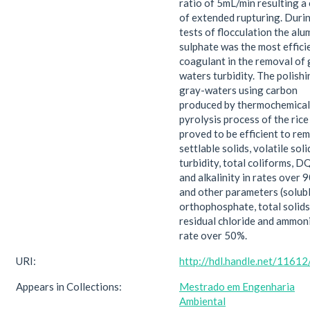
ratio of 5mL/min resulting a
of extended rupturing. Duri
tests of flocculation the al
sulphate was the most effici
coagulant in the removal of 
waters turbidity. The polishi
gray-waters using carbon
produced by thermochemical
pyrolysis process of the rice
proved to be efficient to re
settlable solids, volatile soli
turbidity, total coliforms, 
and alkalinity in rates over 
and other parameters (solub
orthophosphate, total solids
residual chloride and ammon
rate over 50%.
URI:
http://hdl.handle.net/1161
Appears in Collections:
Mestrado em Engenharia
Ambiental