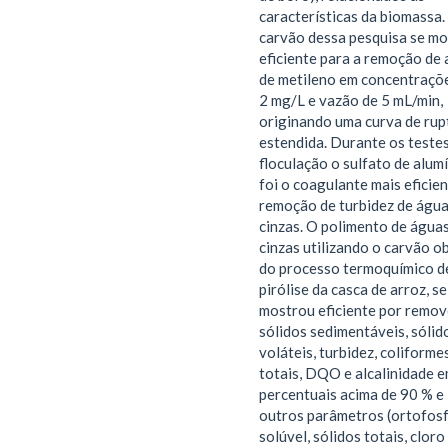
características da biomassa.
carvão dessa pesquisa se m
eficiente para a remoção de 
de metileno em concentraçõ
2 mg/L e vazão de 5 mL/min,
originando uma curva de rup
estendida. Durante os teste
floculação o sulfato de alum
foi o coagulante mais eficie
remoção de turbidez de águ
cinzas. O polimento de água
cinzas utilizando o carvão o
do processo termoquímico d
pirólise da casca de arroz, se
mostrou eficiente por remov
sólidos sedimentáveis, sólid
voláteis, turbidez, coliforme
totais, DQO e alcalinidade 
percentuais acima de 90 % e
outros parâmetros (ortofos
solúvel, sólidos totais, cloro