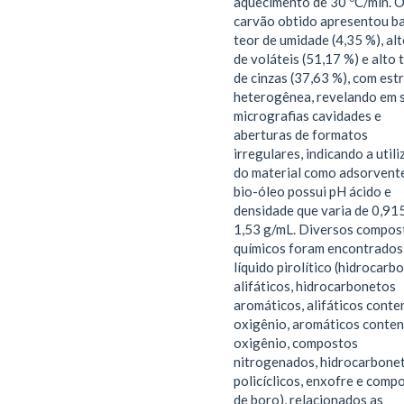
aquecimento de 30 ºC/min. 
carvão obtido apresentou b
teor de umidade (4,35 %), alt
de voláteis (51,17 %) e alto 
de cinzas (37,63 %), com est
heterogênea, revelando em 
micrografias cavidades e
aberturas de formatos
irregulares, indicando a util
do material como adsorvent
bio-óleo possui pH ácido e
densidade que varia de 0,91
1,53 g/mL. Diversos compos
químicos foram encontrados
líquido pirolítico (hidrocarb
alifáticos, hidrocarbonetos
aromáticos, alifáticos cont
oxigênio, aromáticos conte
oxigênio, compostos
nitrogenados, hidrocarbone
policíclicos, enxofre e comp
de boro), relacionados as