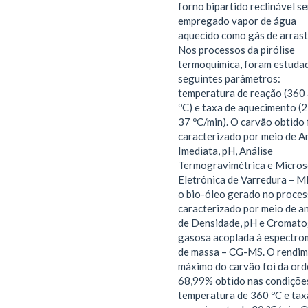
forno bipartido reclinável s
empregado vapor de água
aquecido como gás de arrast
Nos processos da pirólise
termoquímica, foram estuda
seguintes parâmetros:
temperatura de reação (360
ºC) e taxa de aquecimento (2
37 ºC/min). O carvão obtido 
caracterizado por meio de A
Imediata, pH, Análise
Termogravimétrica e Micros
Eletrônica de Varredura – M
o bio-óleo gerado no proces
caracterizado por meio de an
de Densidade, pH e Cromato
gasosa acoplada à espectro
de massa – CG-MS. O rendi
máximo do carvão foi da or
68,99% obtido nas condiçõe
temperatura de 360 ºC e tax