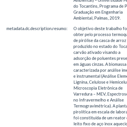
Ambiental) – Universidade F
do Tocantins, Programa de 
Graduação em Engenharia
Ambiental, Palmas, 2019.
metadata.dc.description.resumo:
O objetivo deste trabalho fo
obter pelo processo termoq
de pirólise da casca de arroz
produzido no estado do Toca
carvão ativado visando a
adsorção de poluentes pres
em águas cinzas. A biomassa 
caracterizada por análise im
e instrumental (Análise Elem
Lignina, Celulose e Hemicelu
Microscopia Eletrônica de
Varredura – MEV, Espectros
no Infravermelho e Análise
Termogravimétrica). A plant
pirolítica em escala de labor
foi constituída de um reator
leito fixo de aço inox aqueci