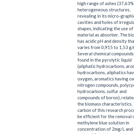
high range of ashes (37,63%)
heterogeneous structures,
revealing in its micro-graphi
cavities and holes of irregul
shapes, indicating the use of
material as absorber. The bio
has acidic pH and density th
varies from 0,915 to 1,53 g/
Several chemical compounds
found in the pyrolytic liquid
(aliphatic hydrocarbons, aro
hydrocarbons, aliphatics ha
oxygen, aromatics having o
nitrogen compounds, polycyc
hydrocarbons, sulfur and
compounds of boron), relate
the biomass characteristics.
carbon of this research proc
be efficient for the removal 
methylene blue solution in
concentration of 2mg/L and 