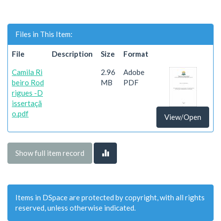
Files in This Item:
File
Description
Size
Format
Camila Ri
2.96
Adobe
beiro Rod
MB
PDF
rigues -D
issertaçã
o.pdf
View/Open
Show full item record
Items in DSpace are protected by copyright, with all rights
reserved, unless otherwise indicated.